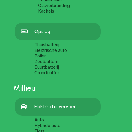
Gasverbranding
Kachels

Opslag
Thuisbatterij
Elektrische auto
Boiler
Zoutbatterij
Buurtbatterij
Grondbuffer
Millieu

Elektrische vervoer
Auto
Hybride auto
Fiets